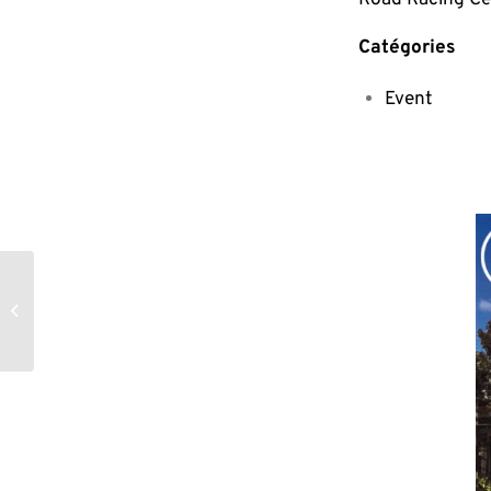
Road Racing C
Catégories
Event
Cars and coffee