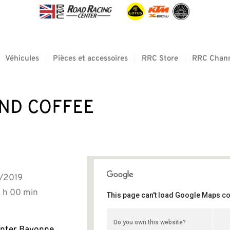
Véhicules
Pièces et accessoires
RRC Store
RRC Chan
AND COFFEE
4/2019
2 h 00 min
This page can't load Google Maps cor
Road Racing Center Bayonne
Do you own this website?
26 rue du marechal juin - Bayonne