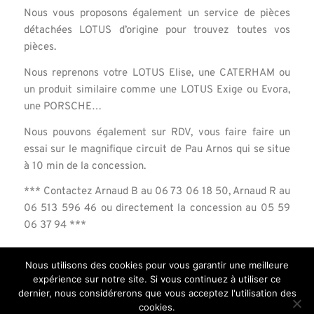
Nous vous proposons également un service de pièces
détachées LOTUS d’origine pour trouvez toutes vos
pièces.
Nous reprenons votre LOTUS Elise, une CATERHAM ou
un produit similaire comme une LOTUS Exige ou Evora,
une PORSCHE…
Nous pouvons également sur RDV, vous faire faire un
essai sur le magnifique circuit de Pau Arnos qui se situe
à 10 min de la concession.
*** Contactez Arnaud B au 06 73 06 18 50, Arnaud R au
06 513 596 46 ou directement la concession au 05 59
06 37 94 ***
Nous utilisons des cookies pour vous garantir une meilleure
expérience sur notre site. Si vous continuez à utiliser ce
dernier, nous considérerons que vous acceptez l'utilisation des
cookies.
© Copyright Road Racing Center
-
Mentions légales
-
Enfold Theme by Kriesi