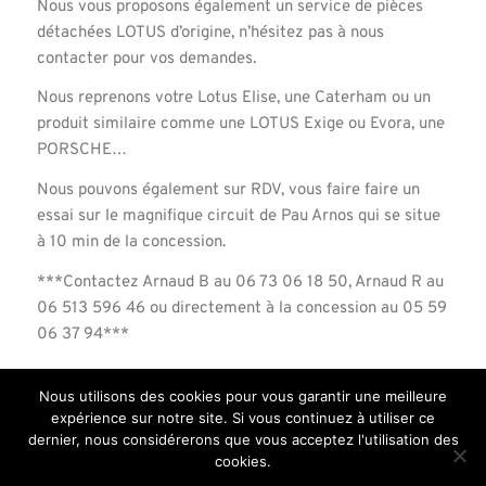
Nous vous proposons également un service de pièces
détachées LOTUS d’origine, n’hésitez pas à nous
contacter pour vos demandes.
Nous reprenons votre Lotus Elise, une Caterham ou un
produit similaire comme une LOTUS Exige ou Evora, une
PORSCHE…
Nous pouvons également sur RDV, vous faire faire un
essai sur le magnifique circuit de Pau Arnos qui se situe
à 10 min de la concession.
***Contactez Arnaud B au 06 73 06 18 50, Arnaud R au
06 513 596 46 ou directement à la concession au 05 59
06 37 94***
Nous utilisons des cookies pour vous garantir une meilleure
expérience sur notre site. Si vous continuez à utiliser ce
dernier, nous considérerons que vous acceptez l'utilisation des
cookies.
© Copyright Road Racing Center
-
Mentions légales
-
Enfold Theme by Kriesi