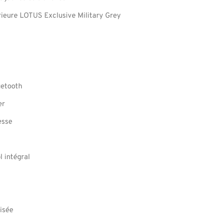
rieure LOTUS Exclusive Military Grey
uetooth
er
esse
e
 intégral
isée