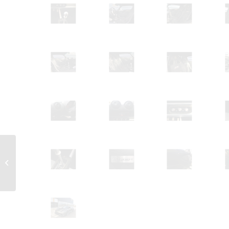
LOTUS Evora 400 IPS
2+2