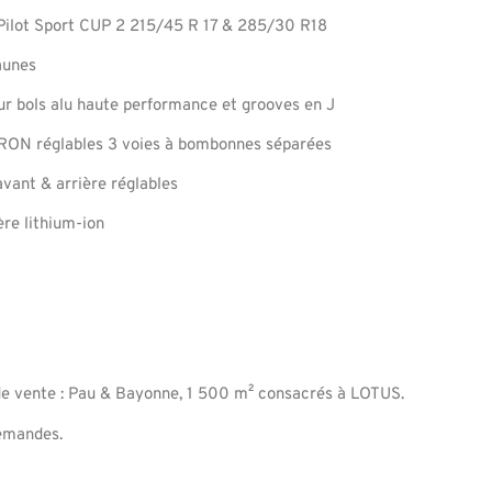
ilot Sport CUP 2 215/45 R 17 & 285/30 R18
jaunes
sur bols alu haute performance et grooves en J
RON réglables 3 voies à bombonnes séparées
avant & arrière réglables
ère lithium‐ion
e vente : Pau & Bayonne, 1 500 m² consacrés à LOTUS.
demandes.