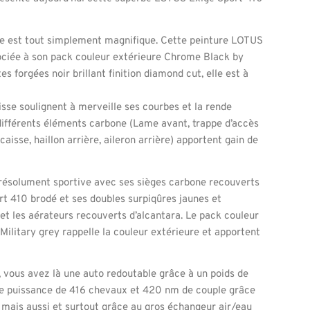
lle est tout simplement magnifique. Cette peinture LOTUS
ociée à son pack couleur extérieure Chrome Black by
s forgées noir brillant finition diamond cut, elle est à
isse soulignent à merveille ses courbes et la rende
ifférents éléments carbone (Lame avant, trappe d’accès
aisse, haillon arrière, aileron arrière) apportent gain de
t résolument sportive avec ses sièges carbone recouverts
rt 410 brodé et ses doubles surpiqûres jaunes et
 et les aérateurs recouverts d’alcantara. Le pack couleur
Military grey rappelle la couleur extérieure et apportent
vous avez là une auto redoutable grâce à un poids de
e puissance de 416 chevaux et 420 nm de couple grâce
 mais aussi et surtout grâce au gros échangeur air/eau