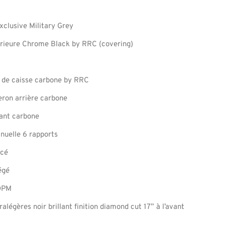
clusive Military Grey
érieure Chrome Black by RRC (covering)
 de caisse carbone by RRC
eron arrière carbone
vant carbone
nuelle 6 rapports
rcé
égé
DPM
ralégères noir brillant finition diamond cut 17” à l’avant