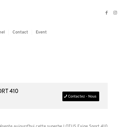
nel
Contact
Event
ort 410
Contactez - Nous
ésente aujourd’hui cette superbe LOTUS Exige Sport 410