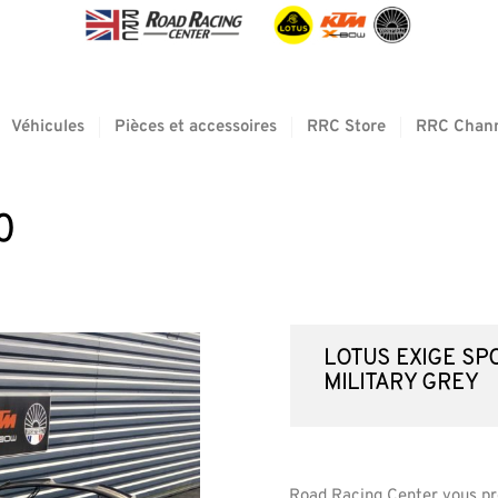
Véhicules
Pièces et accessoires
RRC Store
RRC Chan
0
LOTUS Exige Sp
Military grey
Road Racing Center vous pr