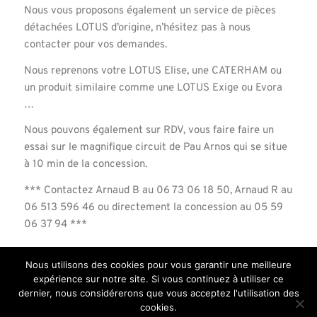
Nous vous proposons également un service de pièces
détachées LOTUS d’origine, n’hésitez pas à nous
contacter pour vos demandes.
Nous reprenons votre LOTUS Elise, une CATERHAM ou
un produit similaire comme une LOTUS Exige ou Evora
…
Nous pouvons également sur RDV, vous faire faire un
essai sur le magnifique circuit de Pau Arnos qui se situe
à 10 min de la concession.
*** Contactez Arnaud B au 06 73 06 18 50, Arnaud R au
06 513 596 46 ou directement la concession au 05 59
06 37 94 ***
Nous utilisons des cookies pour vous garantir une meilleure
expérience sur notre site. Si vous continuez à utiliser ce
dernier, nous considérerons que vous acceptez l'utilisation des
cookies.
© Copyright Road Racing Center
-
Mentions légales
-
Enfold Theme by Kriesi