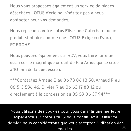
Nous vous proposons également un service de pièces
détachées LOTUS d’origine, n’hésitez pas à nous
contacter pour vos demandes.
Nous reprenons votre Lotus Elise, une Caterham ou un
produit similaire comme une LOTUS Exige ou Evora,
PORSCHE…
Nous pouvons également sur RDV, vous faire faire un
essai sur le magnifique circuit de Pau Arnos qui se situe
à 10 min de la concession.
***Contactez Arnaud B au 06 73 06 18 50, Arnaud R au
06 513 596 46, Olivier R au 06 63 17 80 12 ou
directement à la concession au 05 59 06 37 94***
Nous utilisons des cookies pour vous garantir une meilleure
expérience sur notre site. Si vous continuez à utiliser ce
dernier, nous considérerons que vous acceptez l'utilisation des
cookies.
© Copyright Road Racing Center
-
Mentions légales
-
Enfold Theme by Kriesi