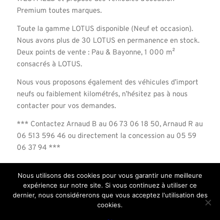
Premium toutes marques.
Toute la gamme LOTUS disponible (Neuf et occasion).
Nous avons plus de 30 LOTUS en permanence en stock.
Deux points de vente : Pau & Bayonne, 1 000 m²
consacrés à LOTUS.
Nous vous proposons également des véhicules d’import
neufs ou faiblement kilométrés, n’hésitez pas à nous
contacter pour vos demandes.
*** Contactez Arnaud B au 06 73 06 18 50, Arnaud R au
06 513 596 46 ou directement la concession au 05 59
06 37 94 ***
Nous utilisons des cookies pour vous garantir une meilleure
expérience sur notre site. Si vous continuez à utiliser ce
dernier, nous considérerons que vous acceptez l'utilisation des
cookies.
© Copyright Road Racing Center
-
Mentions légales
-
Enfold Theme by Kriesi