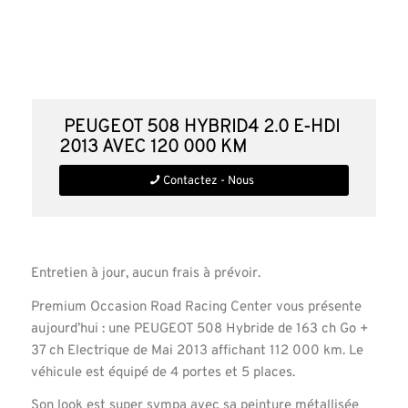
Peugeot 508 HYbrid4 2.0 e-HDi
2013 avec 120 000 km
Contactez - Nous
Entretien à jour, aucun frais à prévoir.
Premium Occasion Road Racing Center vous présente
aujourd’hui : une PEUGEOT 508 Hybride de 163 ch Go +
37 ch Electrique de Mai 2013 affichant 112 000 km. Le
véhicule est équipé de 4 portes et 5 places.
Son look est super sympa avec sa peinture métallisée