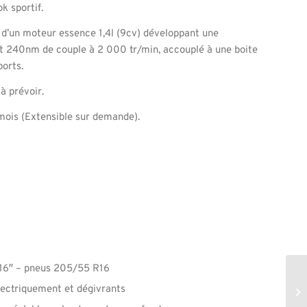
ok sportif.
e d’un moteur essence 1,4l (9cv) développant une
t 240nm de couple à 2 000 tr/min, accouplé à une boite
ports.
 à prévoir.
mois (Extensible sur demande).
 16″ – pneus 205/55 R16
lectriquement et dégivrants