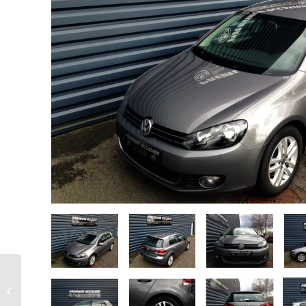
RENAULT Trafic 2.0 dCi
Diesel L1H1 2,7t 115ch
2011