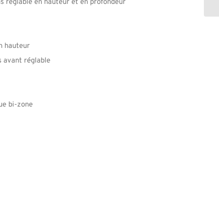
ns réglable en hauteur et en profondeur
n hauteur
 avant réglable
ue bi-zone